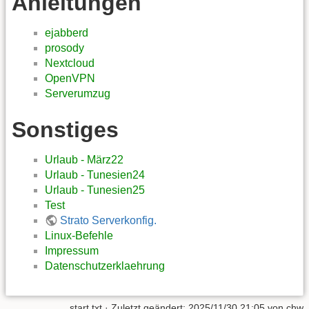
Anleitungen
ejabberd
prosody
Nextcloud
OpenVPN
Serverumzug
Sonstiges
Urlaub - März22
Urlaub - Tunesien24
Urlaub - Tunesien25
Test
Strato Serverkonfig.
Linux-Befehle
Impressum
Datenschutzerklaehrung
start.txt
· Zuletzt geändert:
2025/11/30 21:05
von
chw